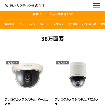
映像ソリューション事業部TOP
製品情報
ソリューション
サポート
お知らせ
導入事例
お問い合わせ
事
38万画素
販売終了
販売終了
SCD-2010KN
SCP-3371KN
VIEW MORE
VIEW MORE
アナログカメラシステム, ドームカ
アナログカメラシステム, PTZカメ
メラ
ラ