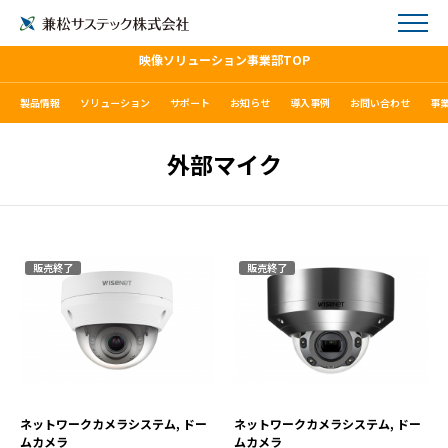
映像ソリューション事業部TOP
製品情報
ソリューション
サポート
お知らせ
導入事例
お問い合わせ
事
外部マイク
販売終了
販売終了
QNV-6072R
XNV-6080RS
VIEW MORE
VIEW MORE
ネットワークカメラシステム, ドー
ネットワークカメラシステム, ドー
ムカメラ
ムカメラ