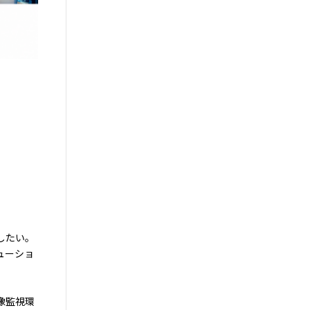
したい。
ューショ
像監視環