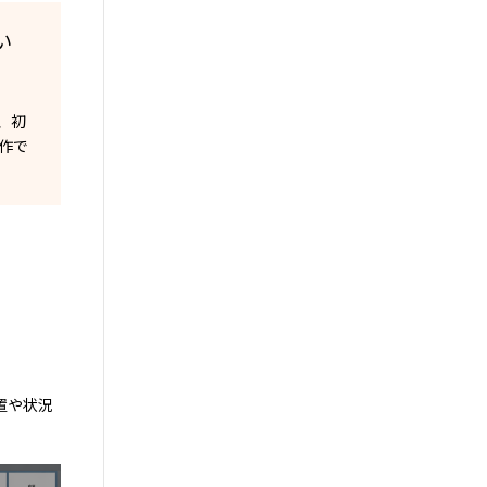
い
、初
作で
置や状況