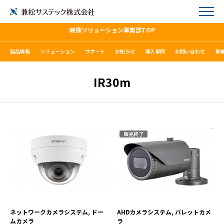
映像ソリューション事業部TOP
製品情報
ソリューション
サポート
お知らせ
導入事例
お問い合わせ
事
IR30m
販売終了
QNV-8080R
HCO-7080R
VIEW MORE
VIEW MORE
ネットワークカメラシステム, ドー
AHDカメラシステム, バレットカメ
ムカメラ
ラ