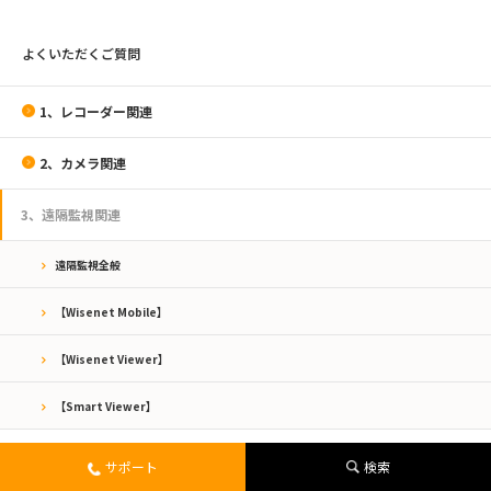
よくいただくご質問
1、レコーダー関連
2、カメラ関連
3、遠隔監視関連
遠隔監視全般
【Wisenet Mobile】
【Wisenet Viewer】
【Smart Viewer】
4、周辺機器関連
サポート
検索