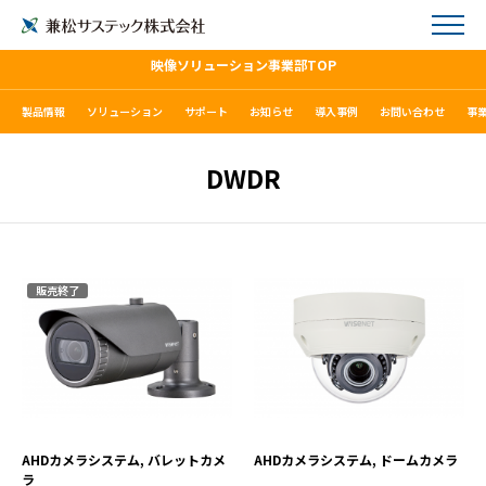
映像ソリューション事業部TOP
製品情報
ソリューション
サポート
お知らせ
導入事例
お問い合わせ
事
DWDR
販売終了
HCO-7070KRN
HCV-7070KRN
VIEW MORE
VIEW MORE
AHDカメラシステム, バレットカメ
AHDカメラシステム, ドームカメラ
ラ