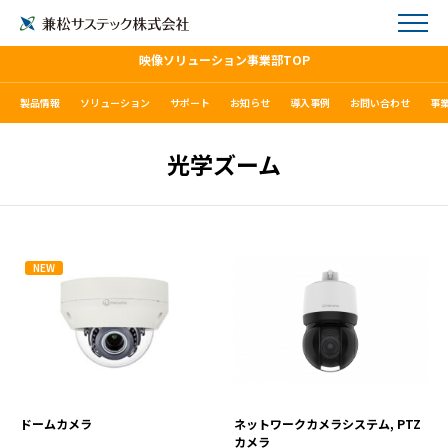
映像ソリューション事業部TOP
製品情報
ソリューション
サポート
お知らせ
導入事例
お問い合わせ
事
光学ズーム
NEW
HCV-8080RVP
XNP-C6403R
VIEW MORE
VIEW MORE
ドームカメラ
ネットワークカメラシステム, PTZ
カメラ