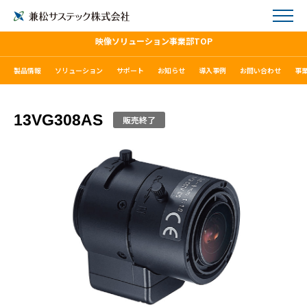
映像ソリューション事業部TOP
製品情報
ソリューション
サポート
お知らせ
導入事例
お問い合わせ
事
13VG308AS
販売終了