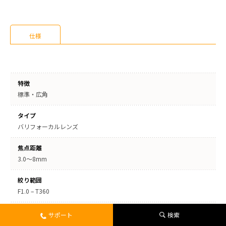
仕様
特徴
標準・広角
タイプ
バリフォーカルレンズ
焦点距離
3.0～8mm
絞り範囲
F1.0 – T360
画角
サポート
検索
Tele：91.0°×66.6°