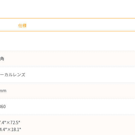
仕様
角
ーカルレンズ
2mm
360
.4°×72.5°
.4°×18.1°