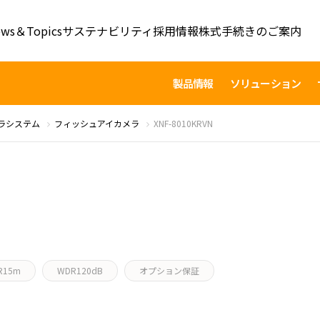
ws＆Topics
サステナビリティ
採用情報
株式手続きのご案内
製品情報
ソリューション
ラシステム
フィッシュアイカメラ
XNF-8010KRVN
IR15m
WDR120dB
オプション保証