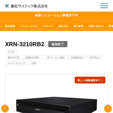
映像ソリューション事業部TOP
製品情報
ソリューション
サポート
お知らせ
導入事例
お問い合わせ
事
XRN-3210RB2
販売終了
32CH
最大80TB
初期HDD無し
オプション保証
AI検索対応
RAID5/6
ホットスワップ
ARB
新しい後継機種有り
Prev