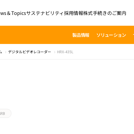
ws＆Topics
サステナビリティ
採用情報
株式手続きのご案内
製品情報
ソリューション
ム
デジタルビデオレコーダー
HRX-435L
ARB