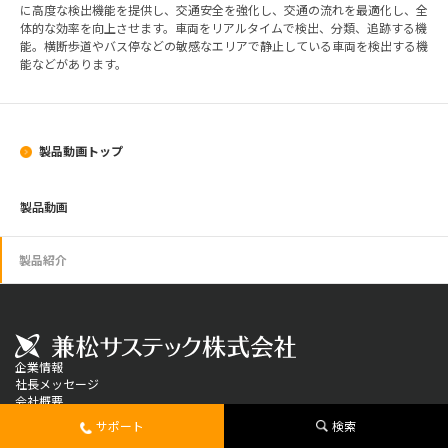
に高度な検出機能を提供し、交通安全を強化し、交通の流れを最適化し、全
体的な効率を向上させます。車両をリアルタイムで検出、分類、追跡する機
能。横断歩道やバス停などの敏感なエリアで静止している車両を検出する機
能などがあります。
製品動画トップ
製品動画
製品紹介
企業情報
社長メッセージ
会社概要
役員一覧
サポート
検索
企業理念