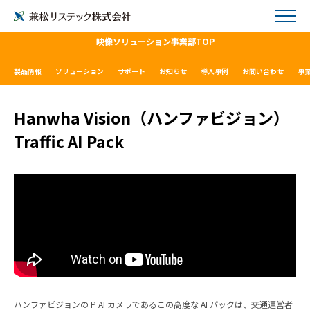
映像ソリューション事業部TOP
製品情報
ソリューション
サポート
お知らせ
導入事例
お問い合わせ
事
Hanwha Vision（ハンファビジョン）
Traffic AI Pack
ハンファビジョンの P AI カメラであるこの高度な AI パックは、交通運営者