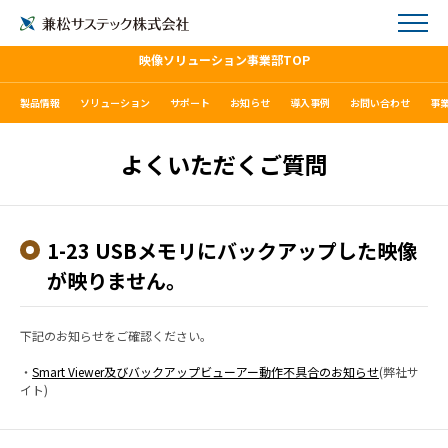
映像ソリューション事業部TOP
製品情報
ソリューション
サポート
お知らせ
導入事例
お問い合わせ
事
よくいただくご質問
1-23 USBメモリにバックアップした映像
が映りません。
下記のお知らせをご確認ください。
・
Smart Viewer及びバックアップビューアー動作不具合のお知らせ
(弊社サ
イト)