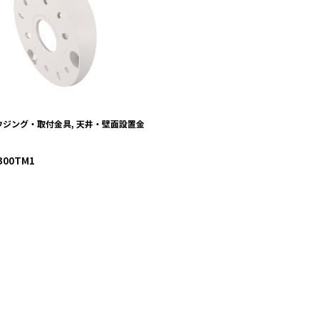
SBP-300TM1
VIEW MORE
ウジング・取付金具, 天井・壁面設置金
300TM1