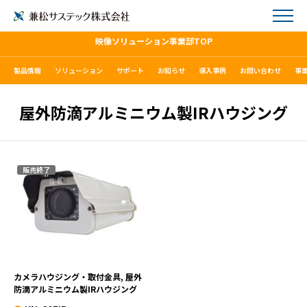
映像ソリューション事業部TOP
製品情報
ソリューション
サポート
お知らせ
導入事例
お問い合わせ
事
屋外防滴アルミニウム製IRハウジング
販売終了
KN-605IR
VIEW MORE
カメラハウジング・取付金具, 屋外
防滴アルミニウム製IRハウジング