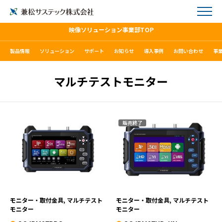
映像ソリューション事業部TOP
製品情報
ソリューション
サポート
お知らせ
導入事例
お問い合わせ
事
マルチテストモニター
販売終了
SC-IPM07PRO
SC-IPM07HD-KN
VIEW MORE
VIEW MORE
モニター・取付金具, マルチテスト
モニター・取付金具, マルチテスト
モニター
モニター