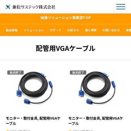
映像ソリューション事業部TOP
製品情報
ソリューション
サポート
お知らせ
導入事例
お問い合わせ
事
配管用VGAケーブル
販売終了
販売終了
KN-VDE10
KN-VDE30
VIEW MORE
VIEW MORE
モニター・取付金具, 配管用VGAケ
モニター・取付金具, 配管用VGAケ
ーブル
ーブル