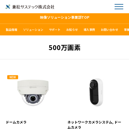
映像ソリューション事業部TOP
製品情報
ソリューション
サポート
お知らせ
導入事例
お問い合わせ
事
500万画素
NEW
HCV-8080RVP
TNV-C8011RW
VIEW MORE
VIEW MORE
ドームカメラ
ネットワークカメラシステム, ドー
ムカメラ