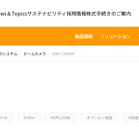
ws＆Topics
サステナビリティ
採用情報
株式手続きのご案内
製品情報
ソリューション
ラシステム
ドームカメラ
QNV-C8083R
PoE
IR30m
WDR120dB
オプション保証
AI搭載