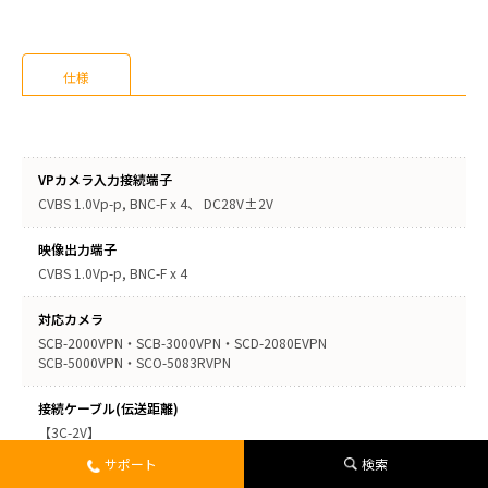
仕様
VPカメラ入力接続端子
CVBS 1.0Vp-p, BNC-F x 4、 DC28V±2V
映像出力端子
CVBS 1.0Vp-p, BNC-F x 4
対応カメラ
SCB-2000VPN・SCB-3000VPN・SCD-2080EVPN
SCB-5000VPN・SCO-5083RVPN
接続ケーブル(伝送距離)
【3C-2V】
SCB-5000VPN・SCD-5080VPN 最大300m
サポート
検索
SCO-5083RVPN 最大150m