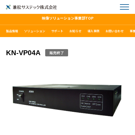
映像ソリューション事業部TOP
製品情報
ソリューション
サポート
お知らせ
導入事例
お問い合わせ
事
KN-VP04A
販売終了