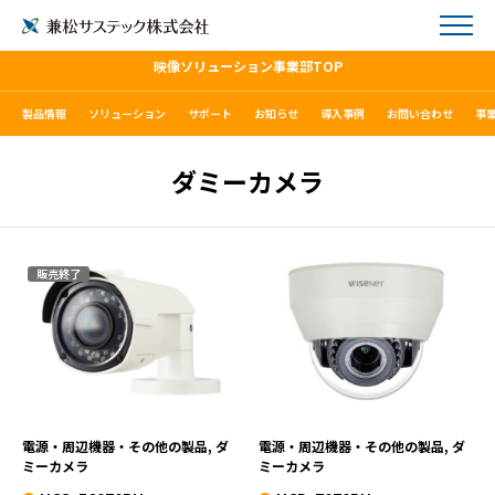
映像ソリューション事業部TOP
製品情報
ソリューション
サポート
お知らせ
導入事例
お問い合わせ
事
ダミーカメラ
販売終了
HCO-E6070RU
HCD-7070RU
VIEW MORE
VIEW MORE
電源・周辺機器・その他の製品, ダ
電源・周辺機器・その他の製品, ダ
ミーカメラ
ミーカメラ