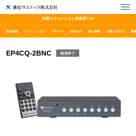
映像ソリューション事業部TOP
製品情報
ソリューション
サポート
お知らせ
導入事例
お問い合わせ
事
EP4CQ-2BNC
販売終了