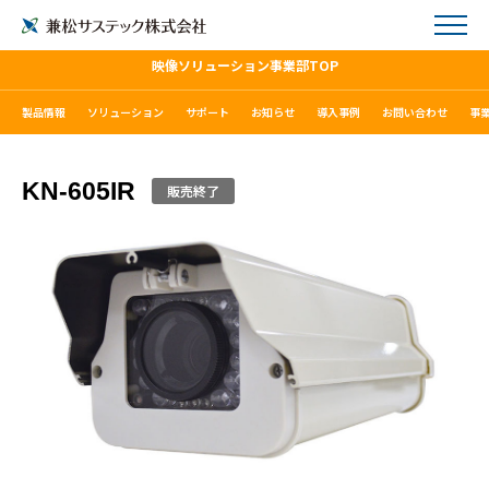
映像ソリューション事業部TOP
製品情報
ソリューション
サポート
お知らせ
導入事例
お問い合わせ
事
KN-605IR
販売終了