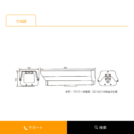
寸法図
サポート
検索