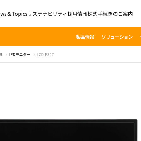
ws＆Topics
サステナビリティ
採用情報
株式手続きのご案内
製品情報
ソリューション
具
LEDモニター
LCD-E327