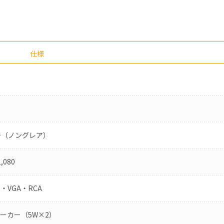
仕様
チ（ノングレア）
,080
3・VGA・RCA
ーカー（5W×2）