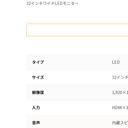
32インチワイドLEDモニター
タイプ
LED
サイズ
32イン
解像度
1,920×1
入力
HDMI×
音声
内蔵スピ