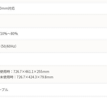
00mm対応
/10%〜80%
（50/60Hz）
用時：726.7×461.1×255mm
使用時：726.7×424.3×79.8mm
ケーブル