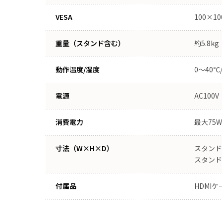
VESA
100×1
重量（スタンド含む）
約5.8kg
動作温度/湿度
0〜40℃
電源
AC100V
消費電力
最大75W
寸法（W×H×D）
スタンド使
スタンド未
付属品
HDMI