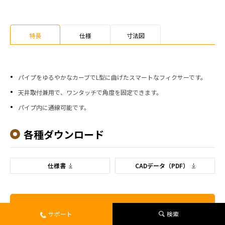
特長
仕様
寸法図
パイプをゆるやかなカーブでL型に曲げたスマートなフィクサーです。
天井取付兼用で、ワンタッチで角度を固定できます。
パイプ内に通線可能です。
各種ダウンロード
仕様書
CADデータ（PDF）
この製品を問い合わせる
サポート
検索