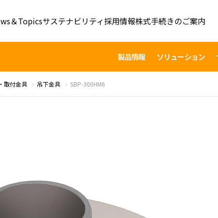
ws＆Topics
サステナビリティ
採用情報
株式手続きのご案内
製品情報
ソリューション
・取付金具
吊下金具
SBP-300HM6